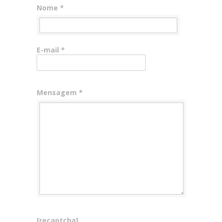
Nome *
E-mail *
Mensagem *
[recaptcha]