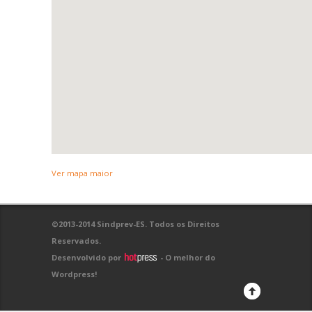
Ver mapa maior
©2013-2014 Sindprev-ES. Todos os Direitos
Reservados.
Desenvolvido por
- O melhor do
Wordpress!