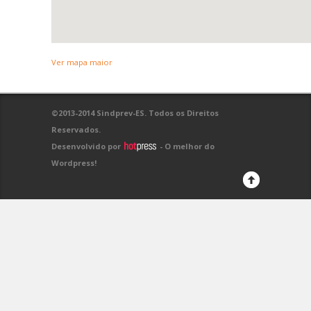
Ver mapa maior
©2013-2014 Sindprev-ES. Todos os Direitos
Reservados.
Desenvolvido por
- O melhor do
Wordpress!