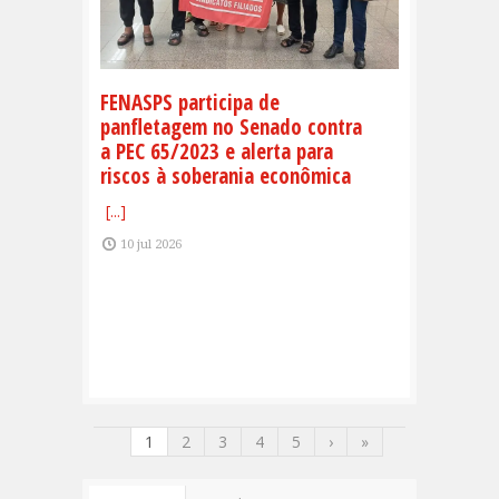
FENASPS participa de
panfletagem no Senado contra
a PEC 65/2023 e alerta para
riscos à soberania econômica
[...]
10 jul 2026
1
2
3
4
5
›
»