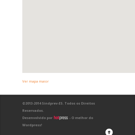
Ver mapa maior
©2013-2014 Sindprev-ES. Todos os Direitos
Reservados.
Desenvolvido por
- O melhor do
Wordpress!