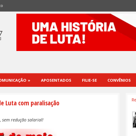
co
OMUNICAÇÃO
»
APOSENTADOS
FILIE-SE
CONVÊNIOS
Re
de Luta com paralisação
 sem redução salarial!