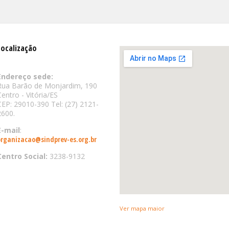
Localização
Endereço sede:
Rua Barão de Monjardim, 190
Centro - Vitória/ES
CEP: 29010-390 Tel: (27) 2121-
2600.
E-mail
:
organizacao@sindprev-es.org.br
Centro Social:
3238-9132
Ver mapa maior