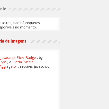
uete
esculpe, não há enquetes
isponíveis no momento.
ria de Imagens
Javascript Flickr Badge
, by
Jyst
, a
Social Media
Aggregator
, requires javascript.