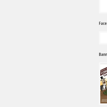
Fac
Bann