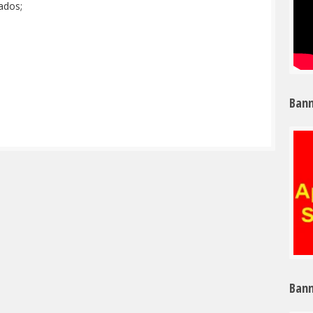
ados;
Bann
Bann