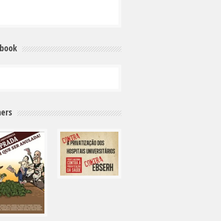
ebook
ers