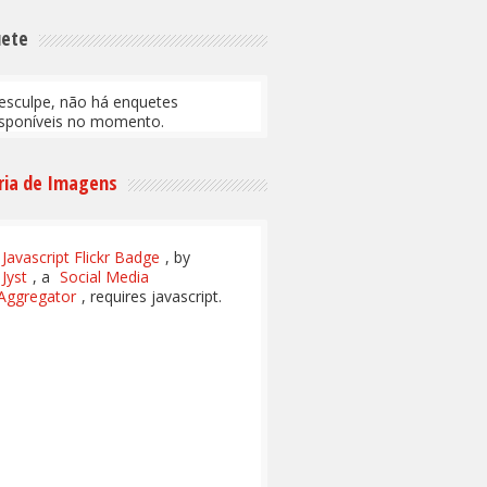
uete
esculpe, não há enquetes
isponíveis no momento.
ria de Imagens
Javascript Flickr Badge
, by
Jyst
, a
Social Media
Aggregator
, requires javascript.