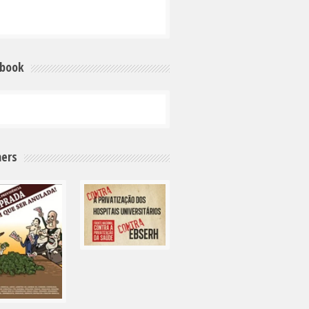
ebook
ers