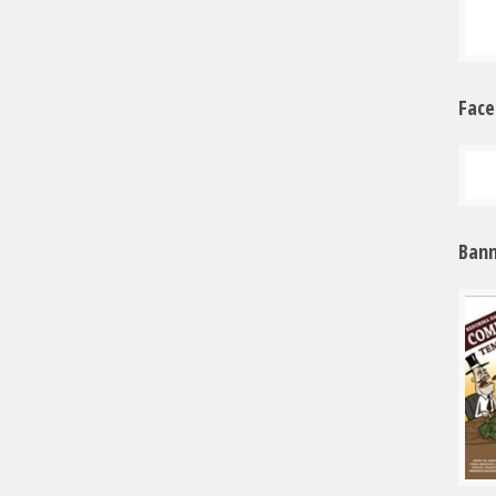
Fac
Bann