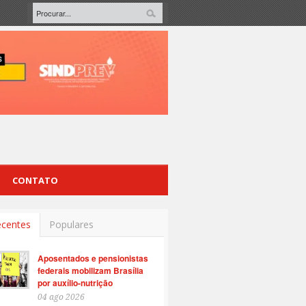
CONTATO
centes
Populares
Aposentados e pensionistas
federais mobilizam Brasília
por auxílio-nutrição
04 ago 2026