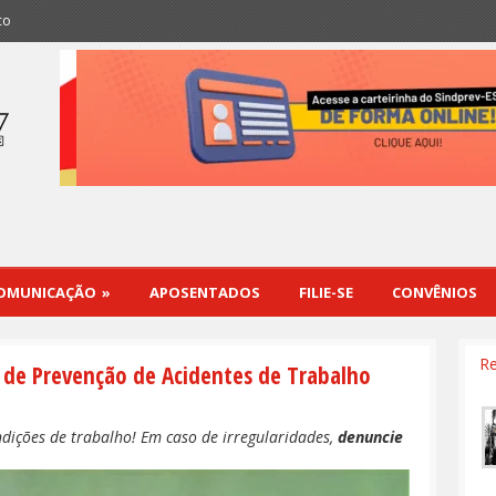
co
OMUNICAÇÃO
»
APOSENTADOS
FILIE-SE
CONVÊNIOS
Re
l de Prevenção de Acidentes de Trabalho
ndições de trabalho! Em caso de irregularidades,
denuncie