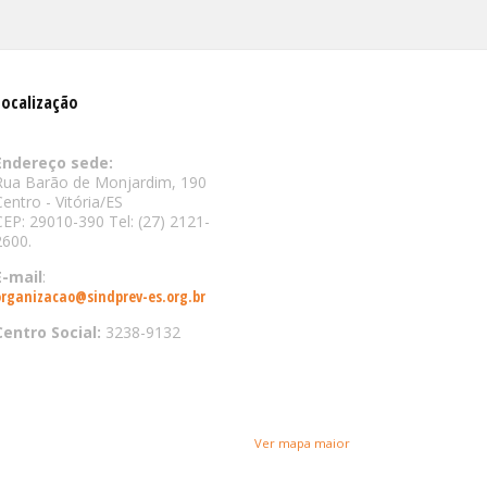
Localização
Endereço sede:
Rua Barão de Monjardim, 190
Centro - Vitória/ES
CEP: 29010-390 Tel: (27) 2121-
2600.
E-mail
:
organizacao@sindprev-es.org.br
Centro Social:
3238-9132
Ver mapa maior