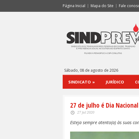
Página Inicial
Mapa do Site
Fale conos
Sábado, 08 de agosto de 2026
SINDICATO
»
JURÍDICO
C
27 de julho é Dia Naciona
27 jul 2020
Esteja sempre atento(a) às suas co