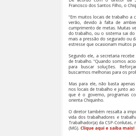
Francisco dos Santos Filho, o Chiq
“Em muitos locais de trabalho a c
verão, devido à falta de ambi
cumprimento de metas. Muitas vez
do trabalho, ou o sistema sai do 
mais a pressão do segurado ou da
estresse que ocasionam muitos p
Segundo ele, a secretaria receb
de trabalho. “Quando somos acio
para buscar soluções. Reforç
buscarmos melhorias para os probl
Mas para ele, não basta apenas 
nos locais de trabalho e junto a
que é o governo, programas con
orienta Chiquinho.
O diretor também ressalta a imp
vida dos trabalhadores e trabal
Trabalhador(a) da CSP-Conlutas, r
(MG).
Clique aqui e saiba mais!