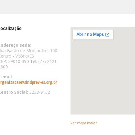
Localização
Endereço sede:
Rua Barão de Monjardim, 190
Centro - Vitória/ES
CEP: 29010-390 Tel: (27) 2121-
2600.
E-mail
:
organizacao@sindprev-es.org.br
Centro Social:
3238-9132
Ver mapa maior