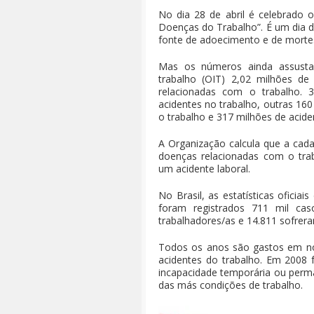
No dia 28 de abril é celebrado 
Doenças do Trabalho”. É um dia de
fonte de adoecimento e de morte
Mas os números ainda assusta
trabalho (OIT) 2,02 milhões d
relacionadas com o trabalho.
acidentes no trabalho, outras 16
o trabalho e 317 milhões de acid
A Organização calcula que a cad
doenças relacionadas com o tra
um acidente laboral.
No Brasil, as estatísticas ofici
foram registrados 711 mil ca
trabalhadores/as e 14.811 sofrer
Todos os anos são gastos em nos
acidentes do trabalho. Em 2008 
incapacidade temporária ou perm
das más condições de trabalho.