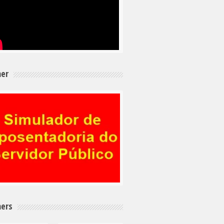
er
ers