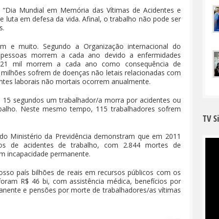
o “Dia Mundial em Memória das Vítimas de Acidentes e
 luta em defesa da vida. Afinal, o trabalho não pode ser
s.
m e muito. Segundo a Organização internacional do
e pessoas morrem a cada ano devido a enfermidades
 321 mil morrem a cada ano como consequência de
0 milhões sofrem de doenças não letais relacionadas com
entes laborais não mortais ocorrem anualmente.
a 15 segundos um trabalhador/a morra por acidentes ou
balho. Neste mesmo tempo, 115 trabalhadores sofrem
TV S
ais do Ministério da Previdência demonstram que em 2011
sos de acidentes de trabalho, com 2.844 mortes de
am incapacidade permanente.
so país bilhões de reais em recursos públicos com os
foram R$ 46 bi, com assistência médica, benefícios por
anente e pensões por morte de trabalhadores/as vítimas