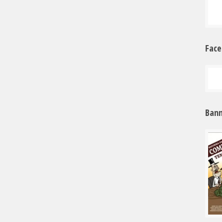
Fac
Bann