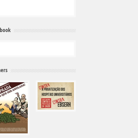
ebook
ers