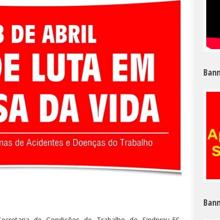
Bann
Bann
cretaria de Condições de Trabalho do Sindprev-ES,