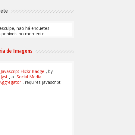
uete
esculpe, não há enquetes
isponíveis no momento.
ria de Imagens
Javascript Flickr Badge
, by
Jyst
, a
Social Media
Aggregator
, requires javascript.