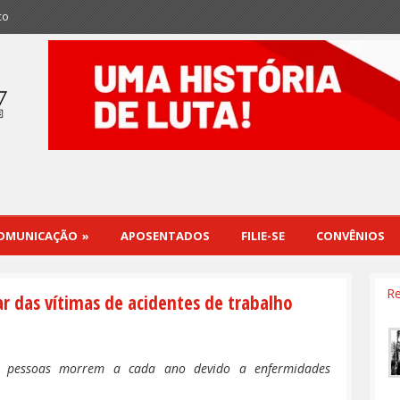
co
OMUNICAÇÃO
»
APOSENTADOS
FILIE-SE
CONVÊNIOS
Re
ar das vítimas de acidentes de trabalho
e pessoas morrem a cada ano devido a enfermidades