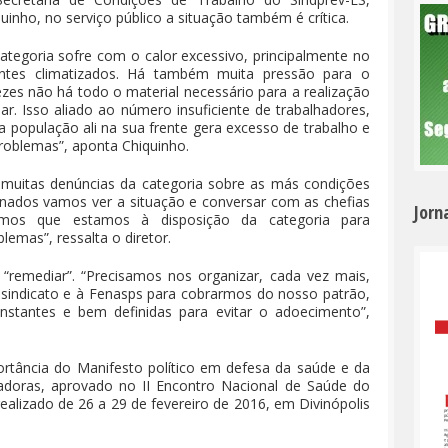
uinho, no serviço público a situação também é crítica.
ategoria sofre com o calor excessivo, principalmente no
entes climatizados. Há também muita pressão para o
es não há todo o material necessário para a realização
ar. Isso aliado ao número insuficiente de trabalhadores,
 população ali na sua frente gera excesso de trabalho e
roblemas”, aponta Chiquinho.
e muitas denúncias da categoria sobre as más condições
nados vamos ver a situação e conversar com as chefias
Jorn
amos que estamos à disposição da categoria para
emas”, ressalta o diretor.
“remediar”. “Precisamos nos organizar, cada vez mais,
o sindicato e à Fenasps para cobrarmos do nosso patrão,
stantes e bem definidas para evitar o adoecimento”,
ortância do Manifesto político em defesa da saúde e da
hadoras, aprovado no II Encontro Nacional de Saúde do
ealizado de 26 a 29 de fevereiro de 2016, em Divinópolis