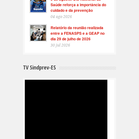
Saúde reforça a importância do
cuidado e da prevenção
04 ago 2026
Relatório da reunião realizada
entre a FENASPS e a GEAP no
dia 29 de julho de 2026
30 jul 2026
TV Sindprev-ES