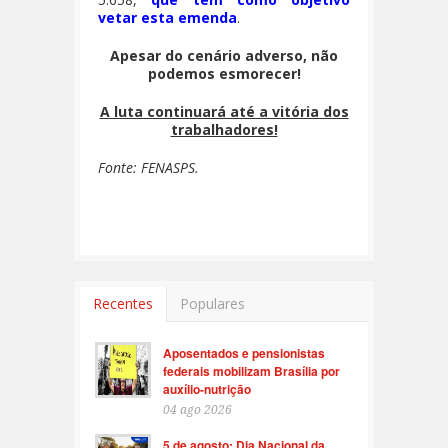
vetar esta emenda
.
Apesar do cenário adverso, não
podemos esmorecer!
A luta continuará até a vitória dos
trabalhadores!
Fonte: FENASPS.
Recentes
Populares
Aposentados e pensionistas
federais mobilizam Brasília por
auxílio-nutrição
04 ago 2026
5 de agosto: Dia Nacional da