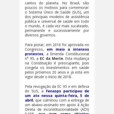
cantos do planeta. No Brasil, são
poucos os motivos para comemorar:
o Sistema Único de Saúde (SUS), um
dos principais modelos de assistência
pública e universal de saúde em todo
o mundo, é cada vez mais sucateado,
permanente e sucessivamente por
diversos governos.
Para piorar, em 2016 foi aprovada no
Congresso,
em meio a intensos
protestos
, a Emenda Constitucional
n° 95, a
EC da Morte
. Esta mudança
na Constituição é preocupante, pois
congela os investimentos em saúde
pelos próximos 20 anos e já está em
vigor desde o início de 2018.
Pela revogação da EC 95 e em defesa
do SUS, a
Fenasps participou de
um ato nessa quinta-feira, 5 de
abril
, que culminou com a entrega de
um abaixo-assinado em apoio à Ação
Direta de Inconstitucionalidade (ADI)
5.658,
que tem como objetivo