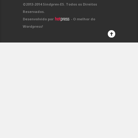
©2013-2014 Sindprev-ES. Todos os Direitos
Reservados.
Desenvolvido por
- O melhor do
Wordpress!