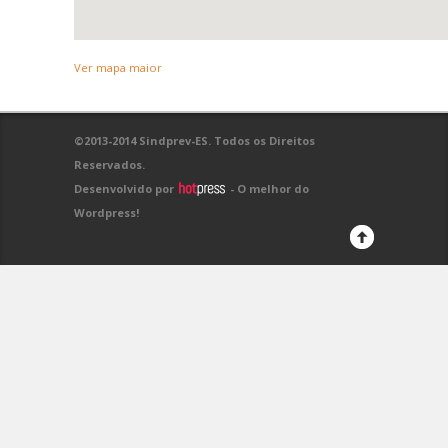
Ver mapa maior
©2013-2014 Sindprev-ES. Todos os Direitos
Reservados.
Desenvolvido por
- O melhor do
Wordpress!