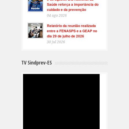
Saúde reforça a importância do
cuidado e da prevenção
04 ago 2026
Relatório da reunião realizada
entre a FENASPS e a GEAP no
dia 29 de julho de 2026
30 jul 2026
TV Sindprev-ES