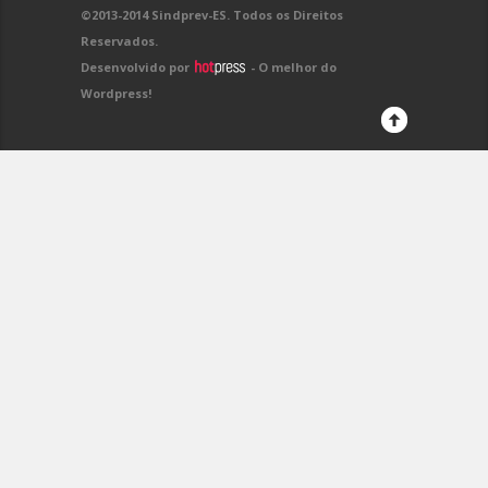
©2013-2014 Sindprev-ES. Todos os Direitos
Reservados.
Desenvolvido por
- O melhor do
Wordpress!