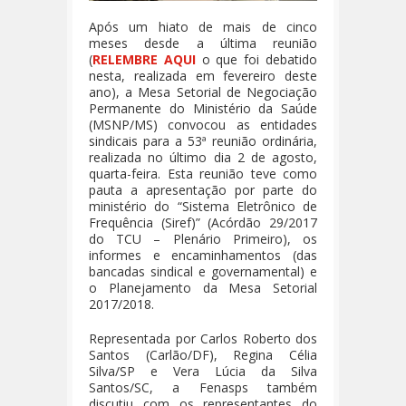
Após um hiato de mais de cinco
meses desde a última reunião
(
RELEMBRE AQUI
o que foi debatido
nesta, realizada em fevereiro deste
ano), a Mesa Setorial de Negociação
Permanente do Ministério da Saúde
(MSNP/MS) convocou as entidades
sindicais para a 53ª reunião ordinária,
realizada no último dia 2 de agosto,
quarta-feira. Esta reunião teve como
pauta a apresentação por parte do
ministério do “Sistema Eletrônico de
Frequência (Siref)” (Acórdão 29/2017
do TCU – Plenário Primeiro), os
informes e encaminhamentos (das
bancadas sindical e governamental) e
o Planejamento da Mesa Setorial
2017/2018.
Representada por Carlos Roberto dos
Santos (Carlão/DF), Regina Célia
Silva/SP e Vera Lúcia da Silva
Santos/SC, a Fenasps também
discutiu com os representantes do