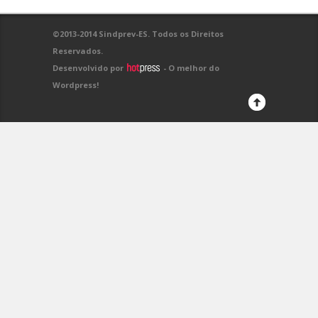
©2013-2014 Sindprev-ES. Todos os Direitos
Reservados.
Desenvolvido por
- O melhor do
Wordpress!