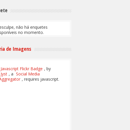
uete
esculpe, não há enquetes
isponíveis no momento.
ria de Imagens
Javascript Flickr Badge
, by
Jyst
, a
Social Media
Aggregator
, requires javascript.