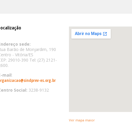
Localização
Endereço sede:
Rua Barão de Monjardim, 190
Centro - Vitória/ES
CEP: 29010-390 Tel: (27) 2121-
2600.
E-mail
:
organizacao@sindprev-es.org.br
Centro Social:
3238-9132
Ver mapa maior