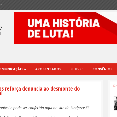
co
OMUNICAÇÃO
»
APOSENTADOS
FILIE-SE
CONVÊNIOS
Re
sps reforça denuncia ao desmonte do
al
onível e pode ser conferida aqui no site do Sindprev-ES