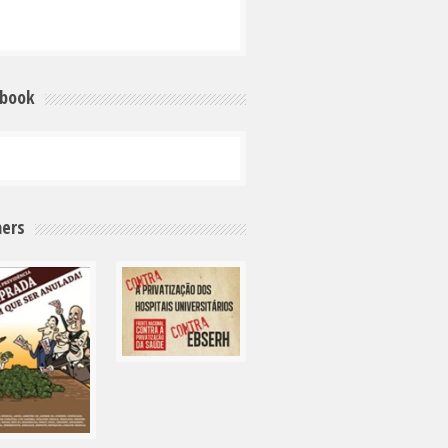
ebook
ers