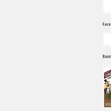
Fac
Bann