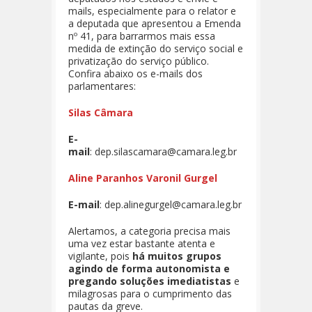
mails, especialmente para o relator e
a deputada que apresentou a Emenda
nº 41, para barrarmos mais essa
medida de extinção do serviço social e
privatização do serviço público.
Confira abaixo os e-mails dos
parlamentares:
Silas Câmara
E-
mail
: dep.silascamara@camara.leg.br
Aline Paranhos Varonil Gurgel
E-mail
: dep.alinegurgel@camara.leg.br
Alertamos, a categoria precisa mais
uma vez estar bastante atenta e
vigilante, pois
há muitos grupos
agindo de forma autonomista e
pregando soluções imediatistas
e
milagrosas para o cumprimento das
pautas da greve.