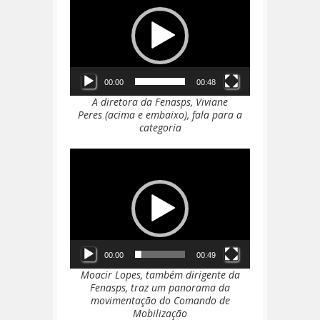
vídeo
00:00
00:48
A diretora da Fenasps, Viviane
Peres (acima e embaixo), fala para a
categoria
Tocador
de
vídeo
00:00
00:49
Moacir Lopes, também dirigente da
Fenasps, traz um panorama da
movimentação do Comando de
Mobilização