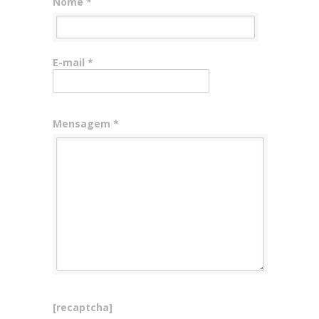
Nome *
E-mail *
Mensagem *
[recaptcha]