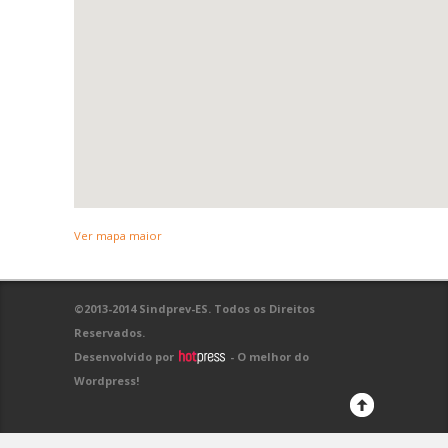
Ver mapa maior
©2013-2014 Sindprev-ES. Todos os Direitos
Reservados.
Desenvolvido por
- O melhor do
Wordpress!