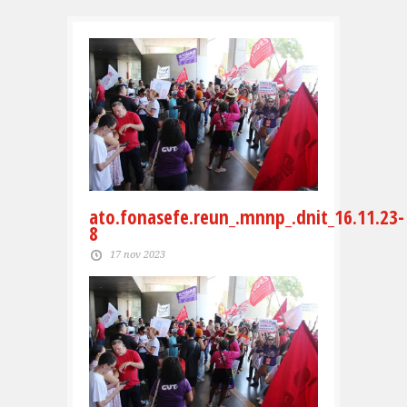
ato.fonasefe.reun_.mnnp_.dnit_16.11.23-
8
17 nov 2023