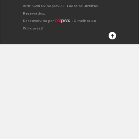
©2013-2014 Sindprev-ES. Todos os Direitos
Reservados.
Desenvolvido por
- O melhor do
Wordpress!