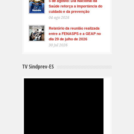
5 de agosto: Dia Nacional da
Saúde reforça a importância do
cuidado e da prevenção
04 ago 2026
Relatório da reunião realizada
entre a FENASPS e a GEAP no
dia 29 de julho de 2026
30 jul 2026
TV Sindprev-ES