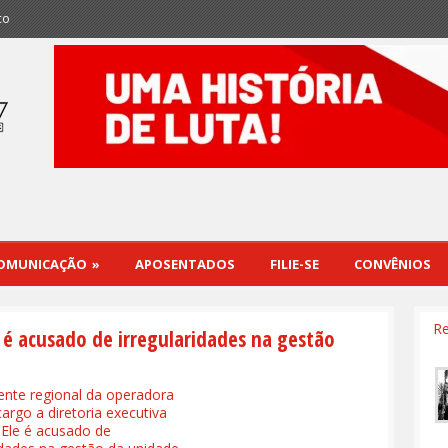
co
OMUNICAÇÃO
»
APOSENTADOS
FILIE-SE
CONVÊNIOS
Re
 é acusado de irregularidades na gestão