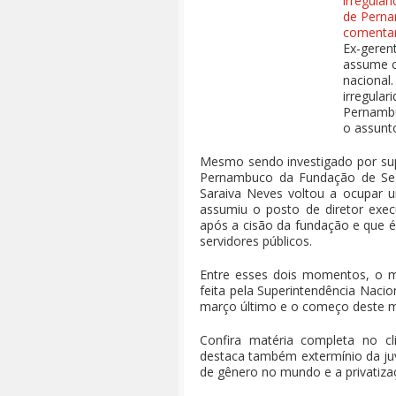
Ex-geren
assume c
nacional.
irregular
Pernambu
o assunt
Mesmo sendo investigado por supo
Pernambuco da Fundação de Segu
Saraiva Neves voltou a ocupar u
assumiu o posto de diretor exec
após a cisão da fundação e que 
servidores públicos.
Entre esses dois momentos, o mé
feita pela Superintendência Nacio
março último e o começo deste 
Confira matéria completa no cl
destaca também extermínio da juv
de gênero no mundo e a privatizaç