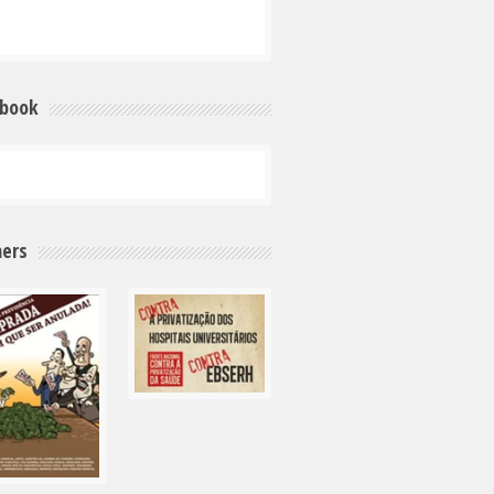
ebook
ers