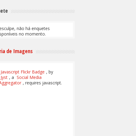
uete
esculpe, não há enquetes
isponíveis no momento.
ria de Imagens
Javascript Flickr Badge
, by
Jyst
, a
Social Media
Aggregator
, requires javascript.