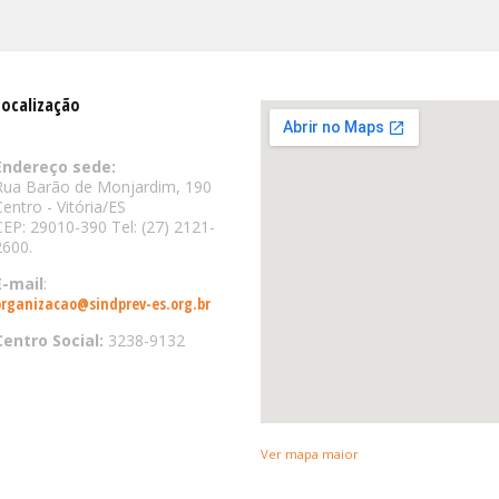
Localização
Endereço sede:
Rua Barão de Monjardim, 190
Centro - Vitória/ES
CEP: 29010-390 Tel: (27) 2121-
2600.
E-mail
:
organizacao@sindprev-es.org.br
Centro Social:
3238-9132
Ver mapa maior