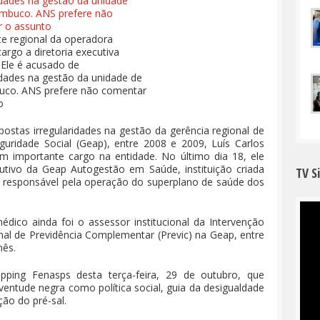
te regional da operadora
argo a diretoria executiva
 Ele é acusado de
idades na gestão da unidade de
co. ANS prefere não comentar
o
stas irregularidades na gestão da gerência regional de
ridade Social (Geap), entre 2008 e 2009, Luís Carlos
m importante cargo na entidade. No último dia 18, ele
utivo da Geap Autogestão em Saúde, instituição criada
TV S
é responsável pela operação do superplano de saúde dos
dico ainda foi o assessor institucional da Intervenção
nal de Previdência Complementar (Previc) na Geap, entre
mês.
ipping Fenasps desta terça-feira, 29 de outubro, que
entude negra como política social, guia da desigualdade
ão do pré-sal.