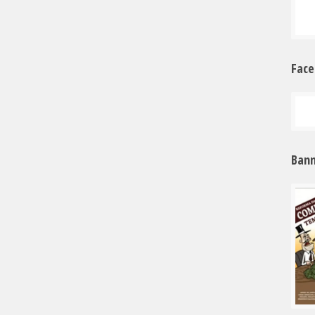
Fac
Bann