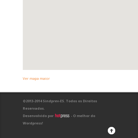
Ver mapa maior
©2013-2014 Sindprev-ES. Todos os Direitos
Reservados.
Desenvolvido por
- O melhor do
Wordpress!