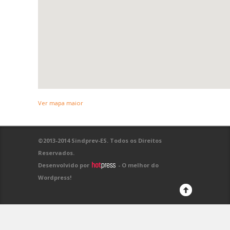
Ver mapa maior
©2013-2014 Sindprev-ES. Todos os Direitos
Reservados.
Desenvolvido por
- O melhor do
Wordpress!