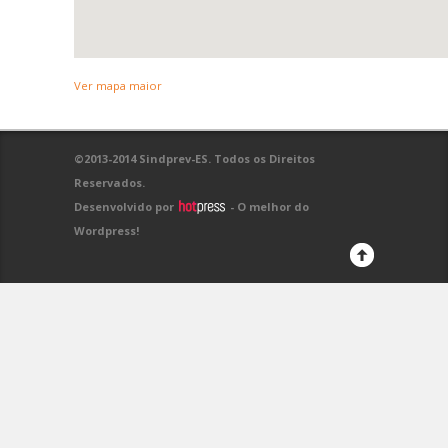
Ver mapa maior
©2013-2014 Sindprev-ES. Todos os Direitos
Reservados.
Desenvolvido por
- O melhor do
Wordpress!