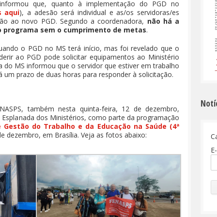
informou que, quanto à implementação do PGD no
s aqui
), a adesão será individual e as/os servidoras/es
desão ao novo PGD. Segundo a coordenadora,
não há a
ovo programa sem o cumprimento de metas
.
quando o PGD no MS terá início, mas foi revelado que o
aderir ao PGD pode solicitar equipamentos ao Ministério
a do MS informou que o servidor que estiver em trabalho
á um prazo de duas horas para responder à solicitação.
Notí
ENASPS, também nesta quinta-feira, 12 de dezembro,
a Esplanada dos Ministérios, como parte da programação
e Gestão do Trabalho e da Educação na Saúde (4ª
de dezembro, em Brasília. Veja as fotos abaixo:
C
E-