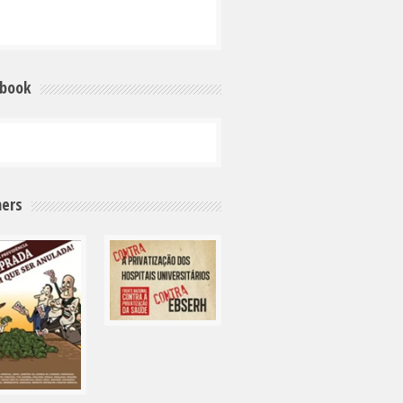
ebook
ers