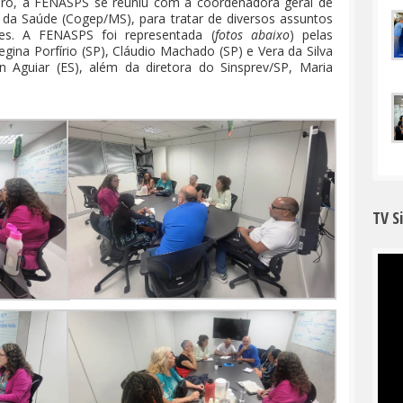
bro, a FENASPS se reuniu com a coordenadora geral de
 da Saúde (Cogep/MS), para tratar de diversos assuntos
/es. A FENASPS foi representada (
fotos abaixo
) pelas
egina Porfírio (SP), Cláudio Machado (SP) e Vera da Silva
an Aguiar (ES), além da diretora do Sinsprev/SP, Maria
TV S