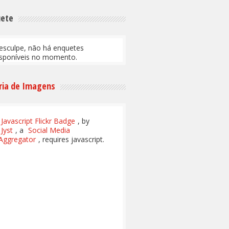
uete
esculpe, não há enquetes
isponíveis no momento.
ria de Imagens
Javascript Flickr Badge
, by
Jyst
, a
Social Media
Aggregator
, requires javascript.