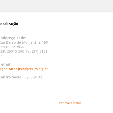
Localização
Endereço sede:
Rua Barão de Monjardim, 190
Centro - Vitória/ES
CEP: 29010-390 Tel: (27) 2121-
2600.
E-mail
:
organizacao@sindprev-es.org.br
Centro Social:
3238-9132
Ver mapa maior