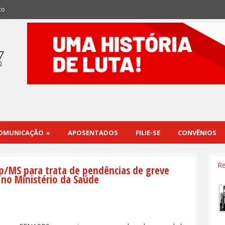
co
OMUNICAÇÃO
»
APOSENTADOS
FILIE-SE
CONVÊNIOS
Re
p/MS para trata de pendências de greve
 no Ministério da Saúde