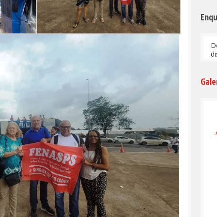
Enq
D
d
Gale