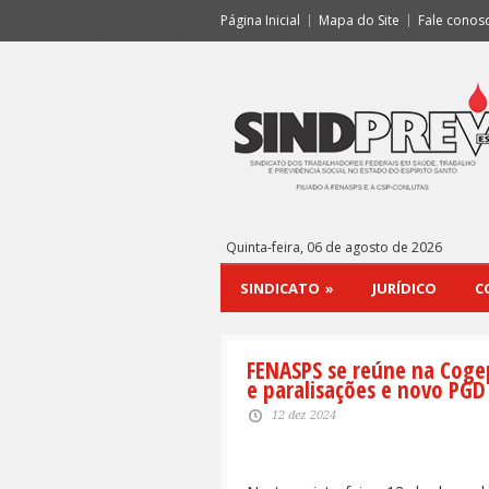
Página Inicial
Mapa do Site
Fale conos
Quinta-feira, 06 de agosto de 2026
SINDICATO
»
JURÍDICO
C
FENASPS se reúne na Coge
e paralisações e novo PGD
12 dez 2024