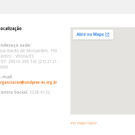
Localização
Endereço sede:
Rua Barão de Monjardim, 190
Centro - Vitória/ES
CEP: 29010-390 Tel: (27) 2121-
2600.
E-mail
:
organizacao@sindprev-es.org.br
Centro Social:
3238-9132
Ver mapa maior