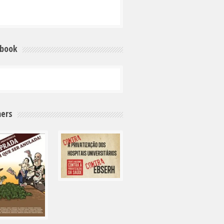
ebook
ers