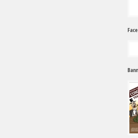
Fac
Bann