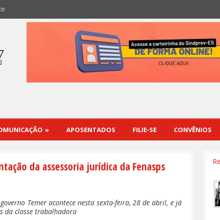
co
OMUNICAÇÃO
»
APOSENTADOS
FILIE-SE
CONVÊNIOS
Re
entação da assessoria jurídica da Fenasps
governo Temer acontece nesta sexta-feira, 28 de abril, e já
s da classe trabalhadora