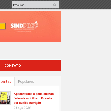
CONTATO
centes
Populares
Aposentados e pensionistas
federais mobilizam Brasília
por auxílio-nutrição
04 ago 2026