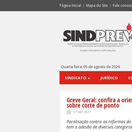
Página Inicial
Mapa do Site
Fale conos
Quarta-feira, 05 de agosto de 2026
SINDICATO
»
JURÍDICO
C
Greve Geral: confira a ori
sobre corte de ponto
27 abr 2017
Paralisação contra as reformas do 
tem a adesão de diversas categoria