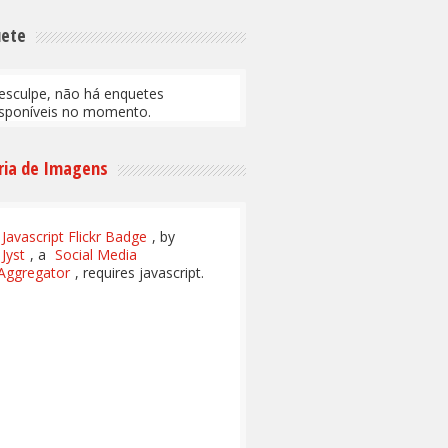
uete
esculpe, não há enquetes
isponíveis no momento.
ria de Imagens
Javascript Flickr Badge
, by
Jyst
, a
Social Media
Aggregator
, requires javascript.