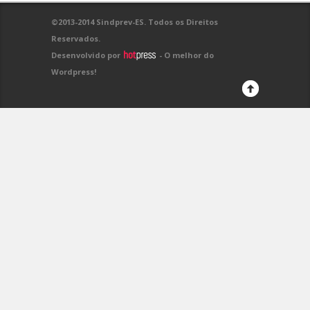
©2013-2014 Sindprev-ES. Todos os Direitos
Reservados.
Desenvolvido por
- O melhor do
Wordpress!