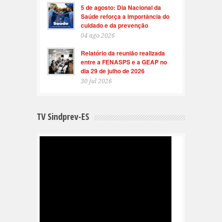
5 de agosto: Dia Nacional da
Saúde reforça a importância do
cuidado e da prevenção
04 ago 2026
Relatório da reunião realizada
entre a FENASPS e a GEAP no
dia 29 de julho de 2026
30 jul 2026
TV Sindprev-ES