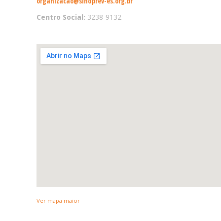
organizacao@sindprev-es.org.br
Centro Social:
3238-9132
Ver mapa maior