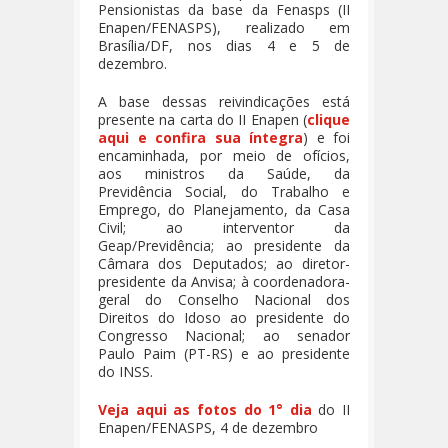
Pensionistas da base da Fenasps (II
Enapen/FENASPS), realizado em
Brasília/DF, nos dias 4 e 5 de
dezembro.
A base dessas reivindicações está
presente na carta do II Enapen (
clique
aqui e confira sua íntegra
) e foi
encaminhada, por meio de ofícios,
aos ministros da Saúde, da
Previdência Social, do Trabalho e
Emprego, do Planejamento, da Casa
Civil; ao interventor da
Geap/Previdência; ao presidente da
Câmara dos Deputados; ao diretor-
presidente da Anvisa; à coordenadora-
geral do Conselho Nacional dos
Direitos do Idoso ao presidente do
Congresso Nacional; ao senador
Paulo Paim (PT-RS) e ao presidente
do INSS.
Veja aqui as fotos do 1° dia
do II
Enapen/FENASPS, 4 de dezembro