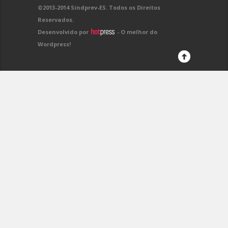
©2013-2014 Sindprev-ES. Todos os Direitos
Reservados.
Desenvolvido por
- O melhor do
Wordpress!