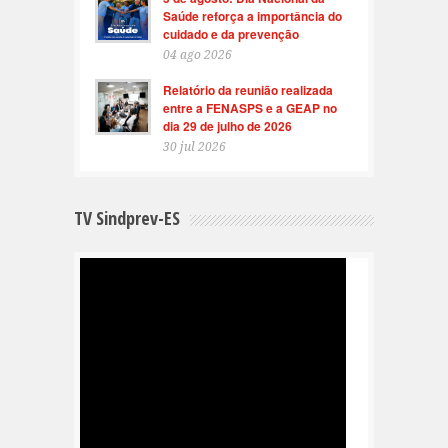
Saúde reforça a importância do
cuidado e da prevenção
04 ago 2026
Relatório da reunião realizada
entre a FENASPS e a GEAP no
dia 29 de julho de 2026
30 jul 2026
TV Sindprev-ES