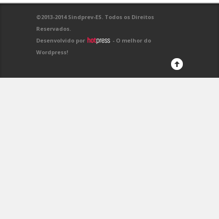
©2013-2014 Sindprev-ES. Todos os Direitos
Reservados.
Desenvolvido por
- O melhor do
Wordpress!