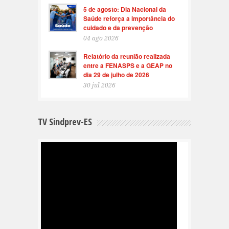
5 de agosto: Dia Nacional da
Saúde reforça a importância do
cuidado e da prevenção
04 ago 2026
Relatório da reunião realizada
entre a FENASPS e a GEAP no
dia 29 de julho de 2026
30 jul 2026
TV Sindprev-ES