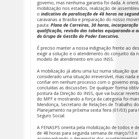
governo, mas nenhuma garantia foi dada. A orien
mobilização nos estados, realização de assembleia
o
indicativo de paralisação de 48 horas na segu
caravanas a Brasília e preparação do nosso movi
pauta:
Plano de Carreiras, 30 horas, incorporação
qualificação, revisão das tabelas equiparando-a ao
do Grupo de Gestão do Poder Executivo.
É preciso manter a nossa indignação frente ao de
exigir a solução e o atendimento do conjunto da n
modelo de atendimento em uso INSS.
A mobilização já abriu uma luz numa situação que
considerado uma situação irreversível, mas nada e
confiar em nenhum processo com o governo enqu
concluídas as discussões. De qualquer forma ob
postura da Direção do INSS, que vai buscar revert
do MPF e mostrando a força da categoria foi mar
Mendonça, Secretario de Relações de Trabalho do 
Planejamento na próxima sexta feira (01/03) para t
Seguro Social.
A FENASPS orienta pela mobilização de todos e de
de 48 horas para segunda semana de março/13 e 1
acompanhando o desenrolar dos acontecimentos.