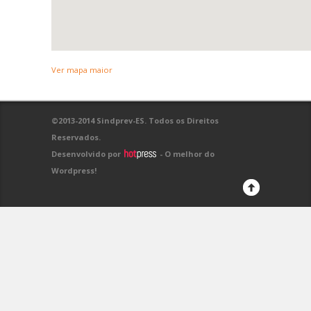
Ver mapa maior
©2013-2014 Sindprev-ES. Todos os Direitos
Reservados.
Desenvolvido por
- O melhor do
Wordpress!