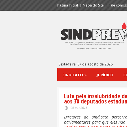
Página Inicial
Mapa do Site
Fale conos
Sexta-feira, 07 de agosto de 2026
SINDICATO
»
JURÍDICO
C
Luta pela insalubridade d
aos 30 deputados estadua
09 out 2013
Diretores do sindicato perco
parlamentares para que eles não a