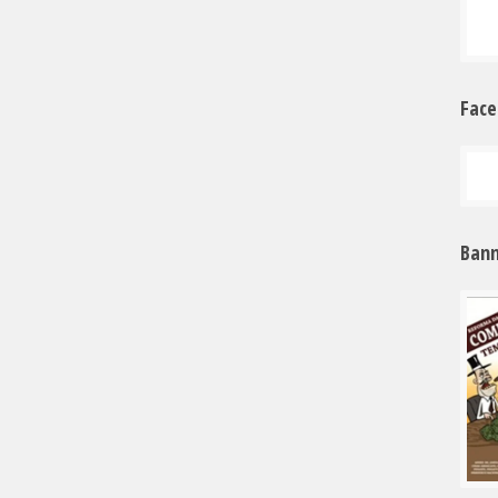
Fac
Bann