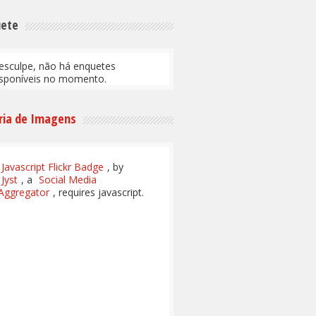
uete
esculpe, não há enquetes
isponíveis no momento.
ria de Imagens
Javascript Flickr Badge
, by
Jyst
, a
Social Media
Aggregator
, requires javascript.