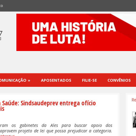
co
OMUNICAÇÃO
»
APOSENTADOS
FILIE-SE
CONVÊNIOS
Re
a Saúde: Sindsaudeprev entrega ofício
is
rreram os gabinetes da Ales para buscar apoio dos
provem projeto de lei que possa prejudicar a categoria.