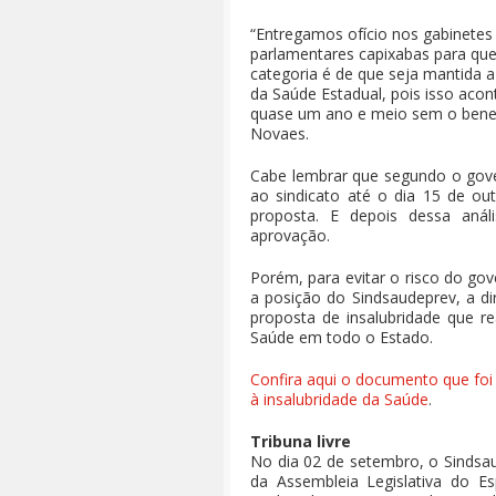
“Entregamos ofício nos gabinetes
parlamentares capixabas para que
categoria é de que seja mantida a
da Saúde Estadual, pois isso acon
quase um ano e meio sem o benefí
Novaes.
Cabe lembrar que segundo o gove
ao sindicato até o dia 15 de out
proposta. E depois dessa anál
aprovação.
Porém, para evitar o risco do go
a posição do Sindsaudeprev, a di
proposta de insalubridade que r
Saúde em todo o Estado.
Confira aqui o documento que foi
à insalubridade da Saúde
.
Tribuna livre
No dia 02 de setembro, o Sindsaud
da Assembleia Legislativa do Es