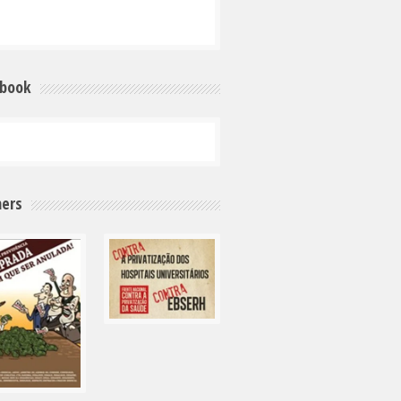
ebook
ers