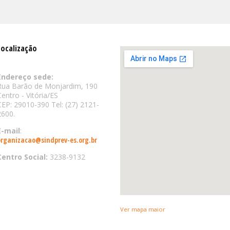
Localização
Endereço sede:
Rua Barão de Monjardim, 190
Centro - Vitória/ES
CEP: 29010-390 Tel: (27) 2121-
2600.
E-mail
:
organizacao@sindprev-es.org.br
Centro Social:
3238-9132
Ver mapa maior