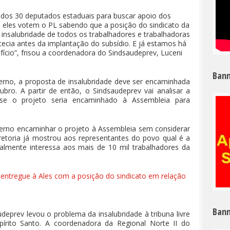
 dos 30 deputados estaduais para buscar apoio dos
 eles votem o PL sabendo que a posição do sindicato da
 insalubridade de todos os trabalhadores e trabalhadoras
tecia antes da implantação do subsídio. E já estamos há
cio”, frisou a coordenadora do Sindsaudeprev, Luceni
Bann
rno, a proposta de insalubridade deve ser encaminhada
ubro. A partir de então, o Sindsaudeprev vai analisar a
ise o projeto seria encaminhado à Assembleia para
verno encaminhar o projeto à Assembleia sem considerar
retoria já mostrou aos representantes do povo qual é a
ealmente interessa aos mais de 10 mil trabalhadores da
 entregue à Ales com a posição do sindicato em relação
Bann
eprev levou o problema da insalubridade à tribuna livre
pírito Santo. A coordenadora da Regional Norte II do