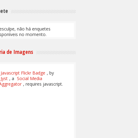
uete
esculpe, não há enquetes
isponíveis no momento.
ria de Imagens
Javascript Flickr Badge
, by
Jyst
, a
Social Media
Aggregator
, requires javascript.