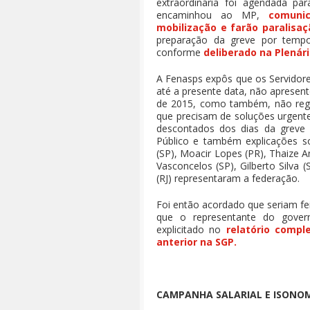
extraordinária foi agendada pa
encaminhou ao MP,
comuni
mobilização e farão paralisaç
preparação da greve por tempo 
conforme
deliberado na Plenári
A Fenasps expôs que os Servidor
até a presente data, não aprese
de 2015, como também, não reg
que precisam de soluções urgente
descontados dos dias da greve 
Público e também explicações 
(SP), Moacir Lopes (PR), Thaize An
Vasconcelos (SP), Gilberto Silva 
(RJ) representaram a federação.
Foi então acordado que seriam fe
que o representante do gover
explicitado no
relatório compl
anterior na SGP.
CAMPANHA SALARIAL E ISONO