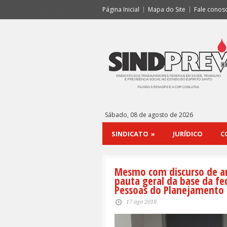
Página Inicial
Mapa do Site
Fale conos
Sábado, 08 de agosto de 2026
SINDICATO
»
JURÍDICO
C
Mesmo com discurso de arr
pauta geral da base da f
Pessoas do Planejamento
17 ago 2018