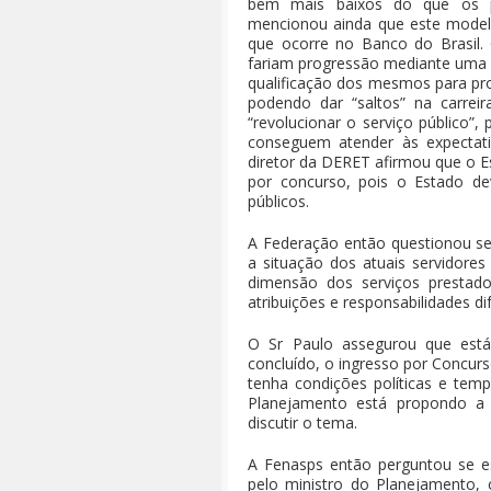
bem mais baixos do que os pa
mencionou ainda que este model
que ocorre no Banco do Brasil. 
fariam progressão mediante uma “t
qualificação dos mesmos para pr
podendo dar “saltos” na carrei
“revolucionar o serviço público
conseguem atender às expectati
diretor da DERET afirmou que o Es
por concurso, pois o Estado de
públicos.
A Federação então questionou se
a situação dos atuais servidore
dimensão dos serviços prestado
atribuições e responsabilidades di
O Sr Paulo assegurou que está 
concluído, o ingresso por Concurs
tenha condições políticas e tem
Planejamento está propondo a r
discutir o tema.
A Fenasps então perguntou se e
pelo ministro do Planejamento, 