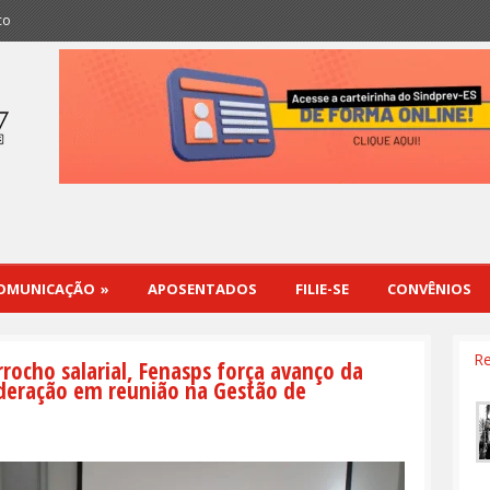
co
OMUNICAÇÃO
»
APOSENTADOS
FILIE-SE
CONVÊNIOS
Re
ocho salarial, Fenasps força avanço da
ederação em reunião na Gestão de