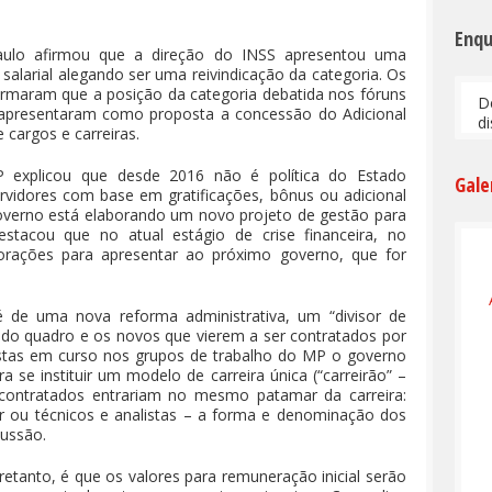
Enq
Paulo afirmou que a direção do INSS apresentou uma
larial alegando ser uma reivindicação da categoria. Os
ormaram que a posição da categoria debatida nos fóruns
D
 e apresentaram como proposta a concessão do Adicional
d
 cargos e carreiras.
P explicou que desde 2016 não é política do Estado
Gale
rvidores com base em gratificações, bônus ou adicional
governo está elaborando um novo projeto de gestão para
estacou que no atual estágio de crise financeira, no
rações para apresentar ao próximo governo, que for
é de uma nova reforma administrativa, um “divisor de
s do quadro e os novos que vierem a ser contratados por
ostas em curso nos grupos de trabalho do MP o governo
a se instituir um modelo de carreira única (“carreirão” –
contratados entrariam no mesmo patamar da carreira:
ior ou técnicos e analistas – a forma e denominação dos
cussão.
etanto, é que os valores para remuneração inicial serão