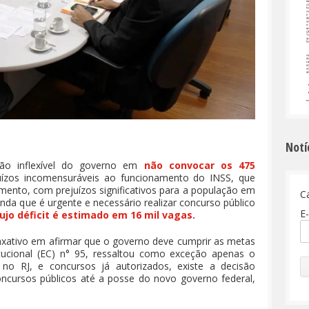
Notí
ão inflexível do governo em
não convocar os 475
uízos incomensuráveis ao funcionamento do INSS, que
mento, com prejuízos significativos para a população em
C
nda que é urgente e necessário realizar concurso público
E-
ujo déficit é estimado em 16 mil vagas.
axativo em afirmar que o governo deve cumprir as metas
tucional (EC) n° 95, ressaltou como exceção apenas o
 no RJ, e concursos já autorizados, existe a decisão
oncursos públicos até a posse do novo governo federal,