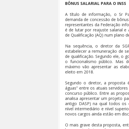
BÔNUS SALARIAL PARA O INSS
A título de informação, o Sr 
demanda de concessão de bônus sa
representantes da Federação inf
é de lutar por reajuste salarial
de Qualificação (AQ) num plano de
Na sequência, o diretor da SG
estabelecer a remuneração de se
de qualificação. Segundo ele, o 
o funcionalismo público. Mas d
máximo vão apresentar as elabo
eleito em 2018.
Segundo o diretor, a proposta 
águas” entre os atuais servidore
concurso público. Entre as prop
analisa apresentar um projeto par
antigo DASP) na qual todos os 
nível intermediário e nível super
novos cargos ainda estão em dis
O mais grave desta proposta, entr