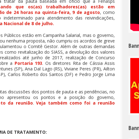
ra tratar da pauta baseada em ofício que a Fenasps
cando que os(as) trabalhadores(as) estão em
ão de 24 horas na quinta-feira, 9 de agosto
, como
indeterminado para atendimento das reivindicações,
a Nacional de 8 de julho.
es Públicos estão em Campanha Salarial, mas o governo,
ntou nenhuma proposta, não cumpriu os acordos de greve
Bann
ulamentou o Comitê Gestor. Além de outras demandas
s como revitalização do SIASS, a devolução dos valores
realizados até junho de 2017, realização de Concurso
sobre a
Portaria 193
. Os diretores Rita de Cássia Assis
tunes (SP), Ana Dal Lago (RS), Viviane Peres (PR), Ailton
(SP), Carlos Roberto dos Santos (DF) e Pedro Jorge Lima
itas discussões dos pontos de pauta e as pendências, no
no apresentou os pontos e a posição do governo,
eto da reunião
.
Veja também como foi a reunião
Bann
MIA DE TRATAMENTO: