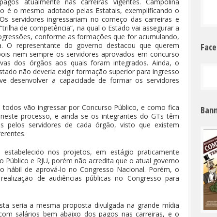
gos atualmente nas carreiras vigentes. Campolina
o é o mesmo adotado pelas Estatais, exemplificando o
Os servidores ingressariam no começo das carreiras e
rilha de competência”, na qual o Estado vai assegurar a
ogressões, conforme as formações que for acumulando,
ra. O representante do governo destacou que querem
Fac
”, pois nem sempre os servidores aprovados em concurso
vas dos órgãos aos quais foram integrados. Ainda, o
tado não deveria exigir formação superior para ingresso
ve desenvolver a capacidade de formar os servidores
 todos vão ingressar por Concurso Público, e como fica
Bann
s neste processo, e ainda se os integrantes do GTs têm
s pelos servidores de cada órgão, visto que existem
ferentes.
estabelecido nos projetos, em estágio praticamente
o Público e RJU, porém não acredita que o atual governo
po hábil de aprová-lo no Congresso Nacional. Porém, o
ealização de audiências públicas no Congresso para
sta seria a mesma proposta divulgada na grande mídia
com salários bem abaixo dos pagos nas carreiras, e o