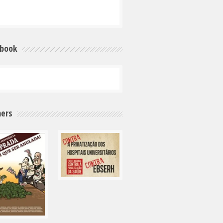
ebook
ers