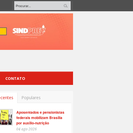
CONTATO
centes
Populares
Aposentados e pensionistas
federais mobilizam Brasília
por auxílio-nutrição
04 ago 2026