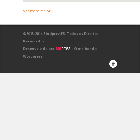
Ver mapa maior
©2013-2014 Sindprev-ES. Todos os Direitos
Reservados.
Desenvolvido por
- O melhor do
Wordpress!