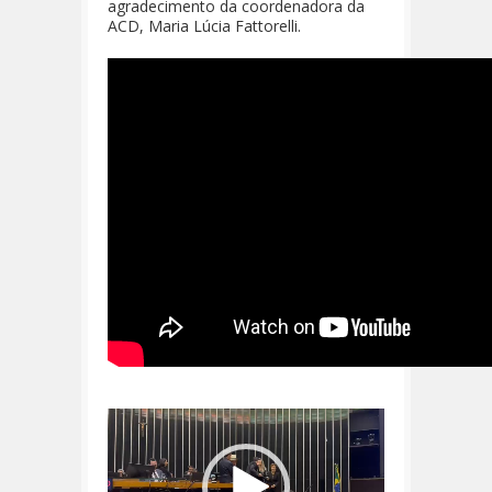
agradecimento da coordenadora da
ACD, Maria Lúcia Fattorelli.
Tocador
de
vídeo