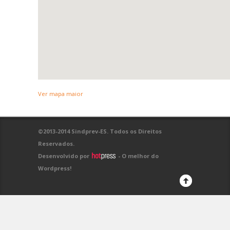
Ver mapa maior
©2013-2014 Sindprev-ES. Todos os Direitos
Reservados.
Desenvolvido por
- O melhor do
Wordpress!