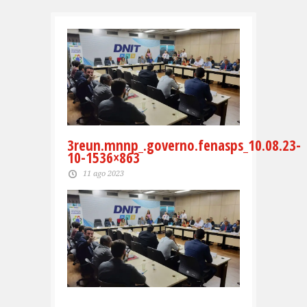
3reun.mnnp_.governo.fenasps_10.08.23-
10-1536×863
11 ago 2023