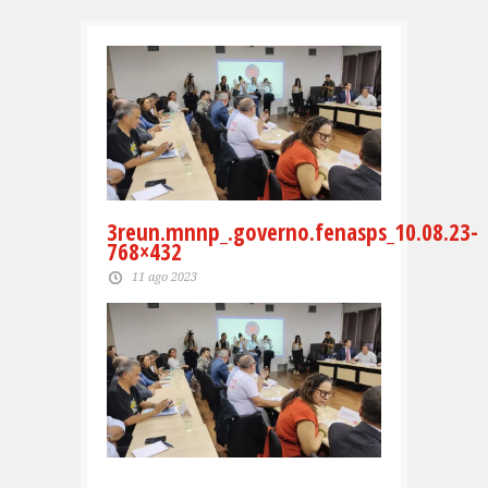
3reun.mnnp_.governo.fenasps_10.08.23-
768×432
11 ago 2023