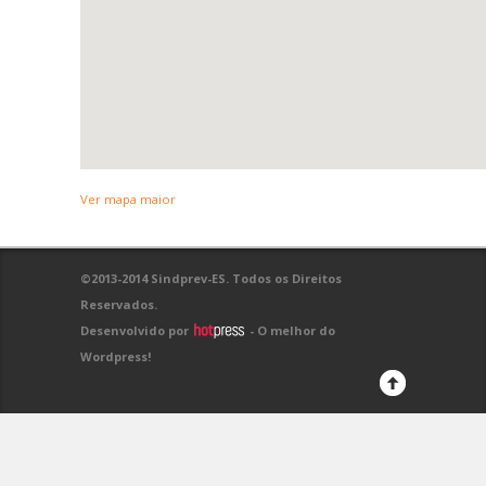
Ver mapa maior
©2013-2014 Sindprev-ES. Todos os Direitos
Reservados.
Desenvolvido por
- O melhor do
Wordpress!