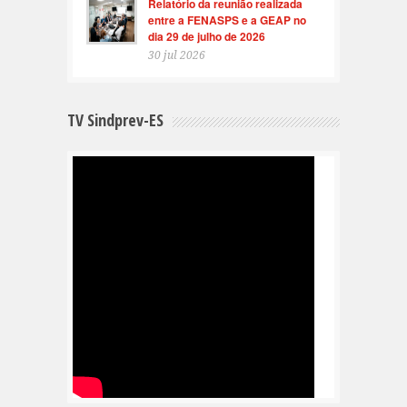
Relatório da reunião realizada
entre a FENASPS e a GEAP no
dia 29 de julho de 2026
30 jul 2026
TV Sindprev-ES