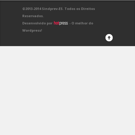
©2013-2014 Sindprev-ES. Todos os Direitos
Reservados.
Desenvolvido por
- O melhor do
Wordpress!