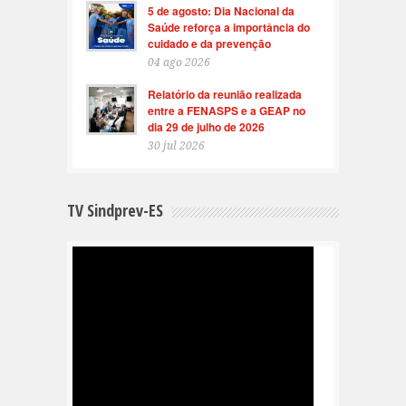
5 de agosto: Dia Nacional da
Saúde reforça a importância do
cuidado e da prevenção
04 ago 2026
Relatório da reunião realizada
entre a FENASPS e a GEAP no
dia 29 de julho de 2026
30 jul 2026
TV Sindprev-ES