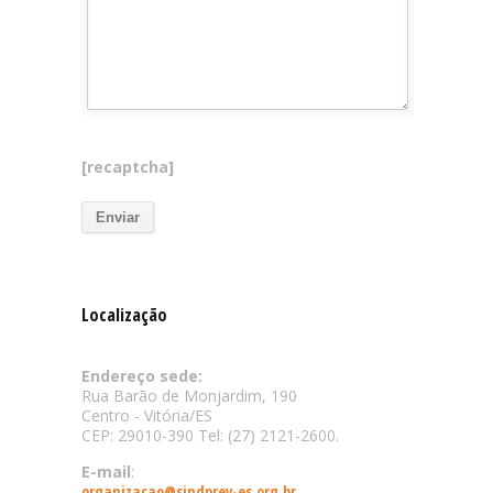
[recaptcha]
Localização
Endereço sede:
Rua Barão de Monjardim, 190
Centro - Vitória/ES
CEP: 29010-390 Tel: (27) 2121-2600.
E-mail
:
organizacao@sindprev-es.org.br