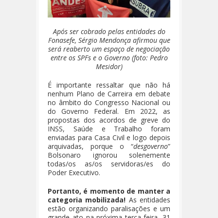
Após ser cobrado pelas entidades do
Fonasefe, Sérgio Mendonça afirmou que
será reaberto um espaço de negociação
entre os SPFs e o Governo (foto: Pedro
Mesidor)
É importante ressaltar que não há
nenhum Plano de Carreira em debate
no âmbito do Congresso Nacional ou
do Governo Federal. Em 2022, as
propostas dos acordos de greve do
INSS, Saúde e Trabalho foram
enviadas para Casa Civil e logo depois
arquivadas, porque o “
desgoverno
”
Bolsonaro ignorou solenemente
todas/os as/os servidoras/es do
Poder Executivo.
Portanto, é momento de manter a
categoria mobilizada!
As entidades
estão organizando paralisações e um
grande ato na próxima terça-feira, 31