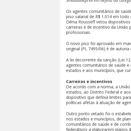
Sindsaudeprev em defesa da categ
Os agentes comunitários de saúde p
piso salarial de R$ 1.014 em todo
Dilma Rousseff vetou dispositivos
carreiras e de incentivo da União
profissionais.
O novo piso foi aprovado em mai
original (PL 7495/06) é de autori
A lei decorrente da sanção (Lei 1
agentes comunitários de saúde e 
estados e aos municípios, que c
Carreiras e incentivos
De acordo com a norma, a União d
estados, ao Distrito Federal e ao
dispositivo que definia limites pa
políticas afetas à atuação de ag
Outro ponto vetado foi o estabe
nos estados e municípios, de plano
comunitários de saúde e de comba
federativos a elaborarem planos de