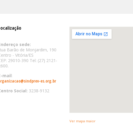
Localização
Endereço sede:
Rua Barão de Monjardim, 190
Centro - Vitória/ES
CEP: 29010-390 Tel: (27) 2121-
2600.
E-mail
:
organizacao@sindprev-es.org.br
Centro Social:
3238-9132
Ver mapa maior