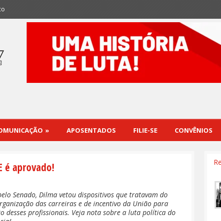
co
OMUNICAÇÃO
»
APOSENTADOS
FILIE-SE
CONVÊNIOS
Re
CE é aprovado!
elo Senado, Dilma vetou dispositivos que tratavam do
organização das carreiras e de incentivo da União para
 desses profissionais. Veja nota sobre a luta política do