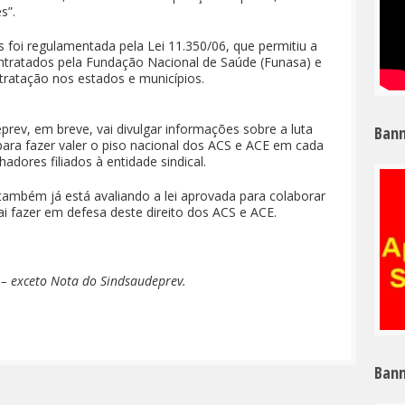
s”.
s foi regulamentada pela Lei 11.350/06, que permitiu a
ontratados pela Fundação Nacional de Saúde (Funasa) e
ntratação nos estados e municípios.
prev, em breve, vai divulgar informações sobre a luta
Bann
r para fazer valer o piso nacional dos ACS e ACE em cada
dores filiados à entidade sindical.
o também já está avaliando a lei aprovada para colaborar
i fazer em defesa deste direito dos ACS e ACE.
 – exceto Nota do Sindsaudeprev.
Bann