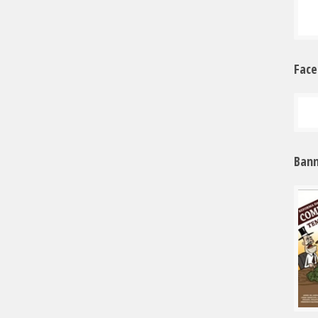
Fac
Bann