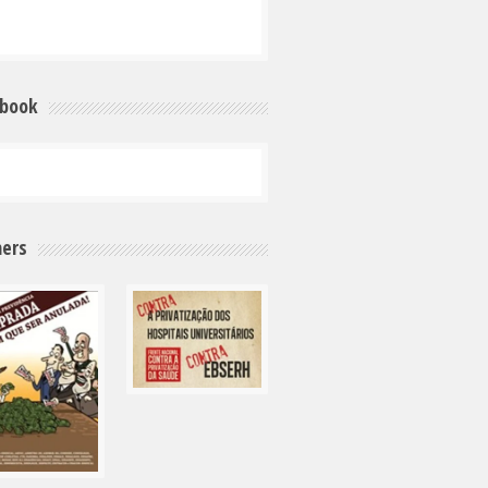
ebook
ers