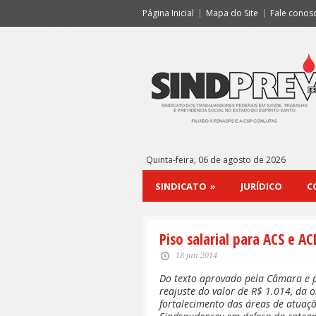
Página Inicial
Mapa do Site
Fale conos
Quinta-feira, 06 de agosto de 2026
SINDICATO
»
JURÍDICO
C
Piso salarial para ACS e A
18 jun 2014
Do texto aprovado pela Câmara e p
reajuste do valor de R$ 1.014, da 
fortalecimento das áreas de atuação