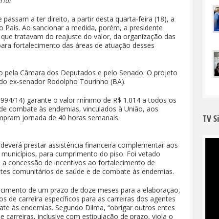
oria!
assam a ter direito, a partir desta quarta-feira (18), a
 o País. Ao sancionar a medida, porém, a presidente
 que tratavam do reajuste do valor, da organização das
 para fortalecimento das áreas de atuação desses
o pela Câmara dos Deputados e pelo Senado. O projeto
a do ex-senador Rodolpho Tourinho (BA).
2.994/14) garante o valor mínimo de R$ 1.014 a todos os
de combate às endemias, vinculados à União, aos
TV S
umpram jornada de 40 horas semanais.
everá prestar assistência financeira complementar aos
s municípios, para cumprimento do piso. Foi vetado
ra a concessão de incentivos ao fortalecimento de
entes comunitários de saúde e de combate às endemias.
lecimento de um prazo de doze meses para a elaboração,
s de carreira específicos para as carreiras dos agentes
te às endemias. Segundo Dilma, “obrigar outros entes
 carreiras, inclusive com estipulação de prazo, viola o