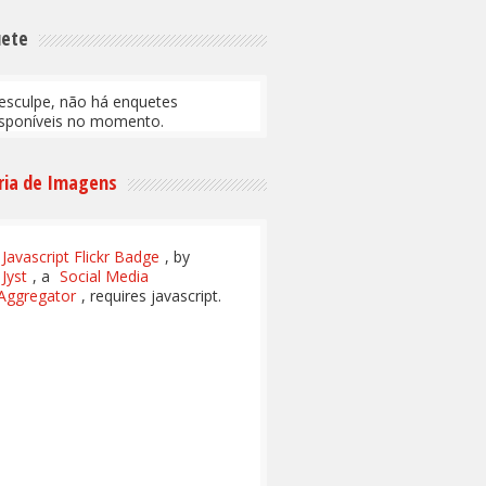
uete
esculpe, não há enquetes
isponíveis no momento.
ria de Imagens
Javascript Flickr Badge
, by
Jyst
, a
Social Media
Aggregator
, requires javascript.