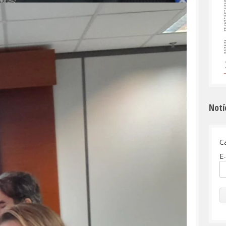
Notí
C
E-