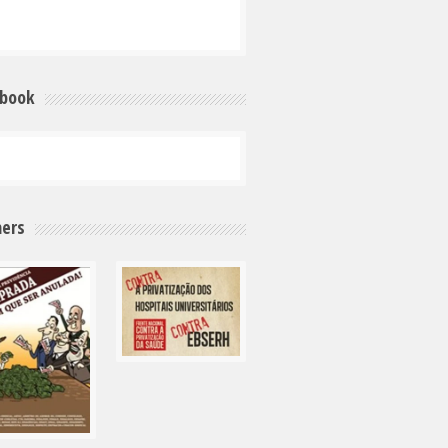
ebook
ers