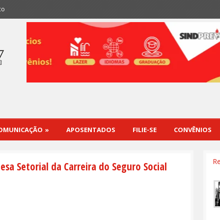
co
OMUNICAÇÃO
»
APOSENTADOS
FILIE-SE
CONVÊNIOS
Re
sa Setorial da Carreira do Seguro Social