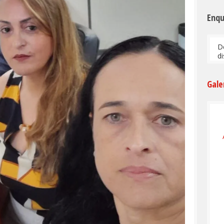
Enq
D
d
Gale