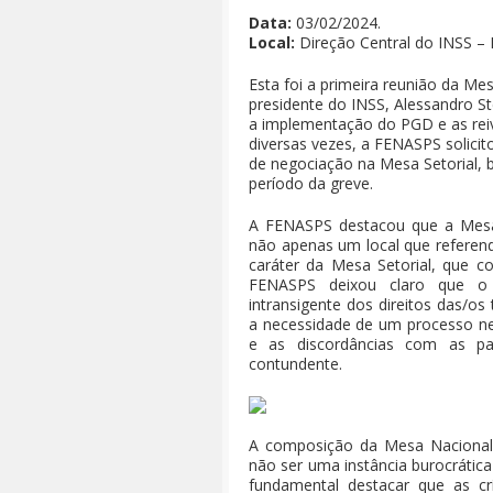
Data:
03/02/2024.
Local:
Direção Central do INSS – B
Esta foi a primeira reunião da Me
presidente do INSS, Alessandro St
a implementação do PGD e as reiv
diversas vezes, a FENASPS solicit
de negociação na Mesa Setorial
período da greve.
A FENASPS destacou que a Mesa 
não apenas um local que referen
caráter da Mesa Setorial, que 
FENASPS deixou claro que o 
intransigente dos direitos das/os
a necessidade de um processo negoc
e as discordâncias com as p
contundente.
A composição da Mesa Nacional 
não ser uma instância burocrática 
fundamental destacar que as crí