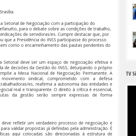
rasília.
sa Setorial de Negociação com a participação do
efanutto, para o debate sobre as condições de trabalho,
indicações de servidoras/es. Cumpre destacar que, por
ou que a Presidência do INSS participasse do processo
, bem como o encaminhamento das pautas pendentes do
Setorial deve ser um espaço de negociação efetiva e
da de decisões da Gestão do INSS, deturpando o próprio
TV S
compõe a Mesa Nacional de Negociação Permanente. A
movimento sindical, comprometido com a defesa
 trabalhadoras/es, reafirma a autonomia das entidades e
ial real e transparente. O direito à crítica é essencial,
autas da gestão serão sempre expressas de forma
deve refletir um verdadeiro processo de negociação e
para validar propostas já definidas pela administração. É
ticas aqui colocadas são direcionadas à estrutura de