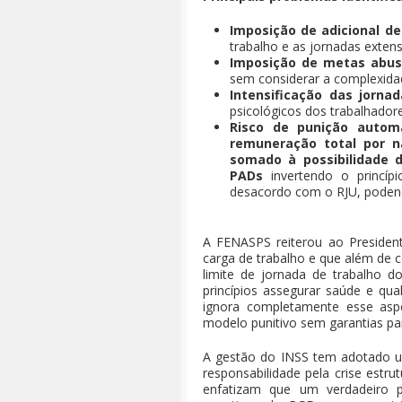
Imposição de adicional d
trabalho e as jornadas extens
Imposição de metas abus
sem considerar a complexida
Intensificação das jorna
psicológicos dos trabalhadore
Risco de punição autom
remuneração total por 
somado à possibilidade 
PADs
invertendo o princíp
desacordo com o RJU, podend
A FENASPS reiterou ao President
carga de trabalho e que além de
limite de jornada de trabalho 
princípios assegurar saúde e qua
ignora completamente esse asp
modelo punitivo sem garantias pa
A gestão do INSS tem adotado um
responsabilidade pela crise estru
enfatizam que um verdadeiro p