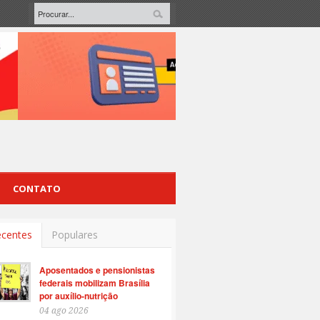
CONTATO
centes
Populares
Aposentados e pensionistas
federais mobilizam Brasília
por auxílio-nutrição
04 ago 2026