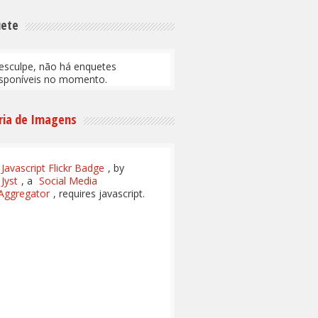
uete
esculpe, não há enquetes
isponíveis no momento.
ria de Imagens
Javascript Flickr Badge
, by
Jyst
, a
Social Media
Aggregator
, requires javascript.