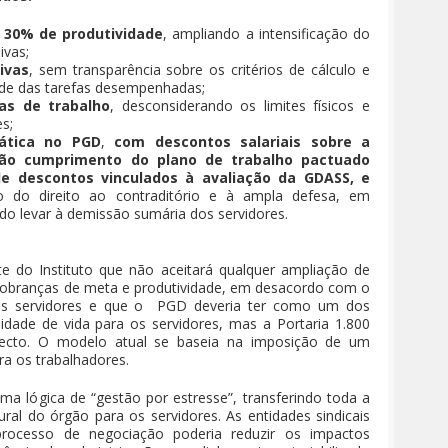
e 30% de produtividade
, ampliando a intensificação do
ivas;
ivas
, sem transparência sobre os critérios de cálculo e
de das tarefas desempenhadas;
das de trabalho
, desconsiderando os limites físicos e
s;
ática no PGD
,
com descontos salariais sobre a
não cumprimento do plano de trabalho pactuado
de descontos vinculados à avaliação da GDASS, e
io do direito ao contraditório e à ampla defesa, em
o levar à demissão sumária dos servidores.
e do Instituto que não aceitará qualquer ampliação de
 cobranças de meta e produtividade, em desacordo com o
dos servidores e que o PGD deveria ter como um dos
lidade de vida para os servidores, mas a Portaria 1.800
ecto. O modelo atual se baseia na imposição de um
ra os trabalhadores.
a lógica de “gestão por estresse”, transferindo toda a
tural do órgão para os servidores. As entidades sindicais
rocesso de negociação poderia reduzir os impactos