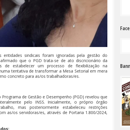
Fac
s entidades sindicais foram ignoradas pela gestão do
afirmado que o PGD trata-se de ato discricionário da
Bann
s de estabelecer um processo de flexibilização na
 numa tentativa de transformar a Mesa Setorial em mera
rno concreto para as/os trabalhadoras/es.
e o Programa de Gestão e Desempenho (PGD) revelou que
teralmente pelo INSS. Inicialmente, o próprio órgão
abalho, mas posteriormente estabeleceu restrições
om as/os servidoras/es, através de Portaria 1.800/2024,
ados: