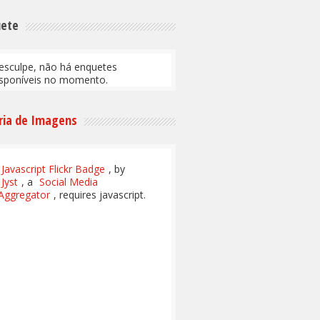
uete
esculpe, não há enquetes
isponíveis no momento.
ria de Imagens
Javascript Flickr Badge
, by
Jyst
, a
Social Media
Aggregator
, requires javascript.