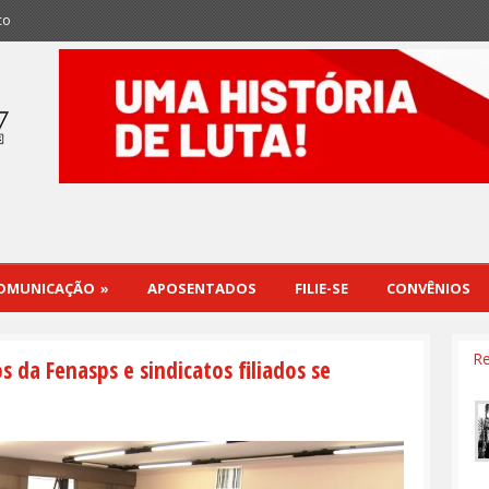
co
OMUNICAÇÃO
»
APOSENTADOS
FILIE-SE
CONVÊNIOS
Re
 da Fenasps e sindicatos filiados se