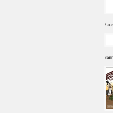
Fac
Bann