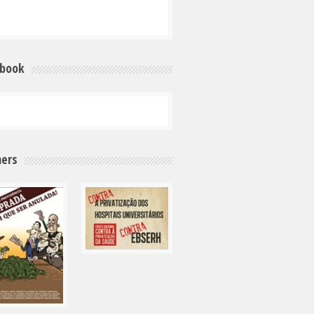
ebook
ers