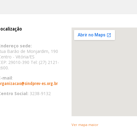
Localização
Endereço sede:
Rua Barão de Monjardim, 190
Centro - Vitória/ES
CEP: 29010-390 Tel: (27) 2121-
2600.
E-mail
:
organizacao@sindprev-es.org.br
Centro Social:
3238-9132
Ver mapa maior