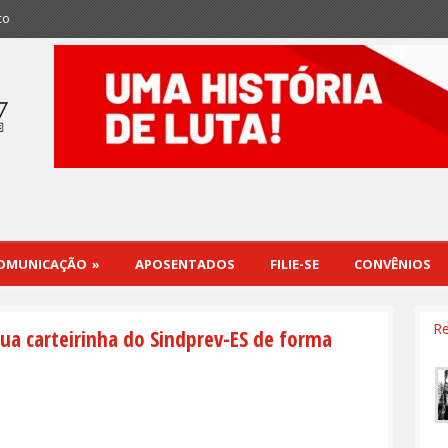
co
OMUNICAÇÃO
»
APOSENTADOS
FILIE-SE
CONVÊNIOS
Re
sua carteirinha do Sindprev-ES de forma