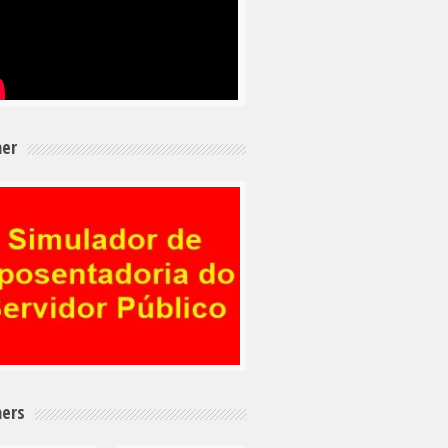
er
ers