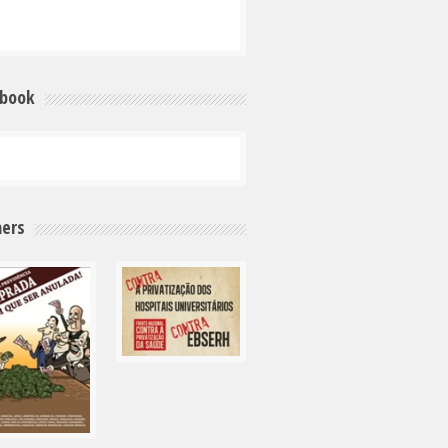
ebook
ers