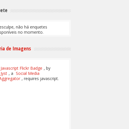
uete
esculpe, não há enquetes
isponíveis no momento.
ria de Imagens
Javascript Flickr Badge
, by
Jyst
, a
Social Media
Aggregator
, requires javascript.