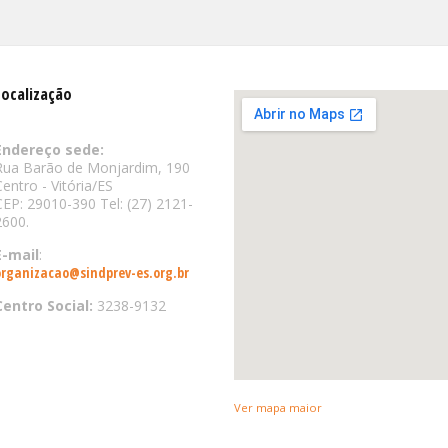
Localização
Endereço sede:
Rua Barão de Monjardim, 190
Centro - Vitória/ES
CEP: 29010-390 Tel: (27) 2121-
2600.
E-mail
:
organizacao@sindprev-es.org.br
Centro Social:
3238-9132
Ver mapa maior