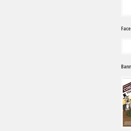
Fac
Bann