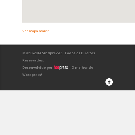
Ver mapa maior
©2013-2014 Sindprev-ES. Todos os Direitos
Reservados.
Desenvolvido por
- O melhor do
Wordpress!