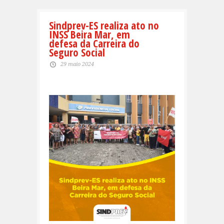
Sindprev-ES realiza ato no
INSS Beira Mar, em
defesa da Carreira do
Seguro Social
29 maio 2024