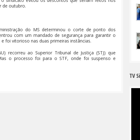
, o sindicato evitou os descontos que seriam feitos nos
ir de outubro.
ministração do MS determinou o corte de ponto dos
v entrou com um mandado de segurança para garantir o
 e foi vitorioso nas duas primeiras instâncias.
) recorreu ao Superior Tribunal de Justiça (STJ) que
Mas o processo foi para o STF, onde foi suspenso e
TV S