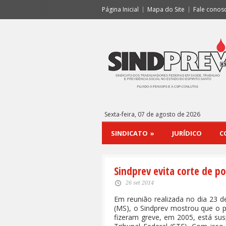
Página Inicial
Mapa do Site
Fale conos
Sexta-feira, 07 de agosto de 2026
SINDICATO
»
JURÍDICO
C
Sindprev evita corte de p
26 set 2014
Em reunião realizada no dia 23 
(MS), o Sindprev mostrou que o p
fizeram greve, em 2005, está s