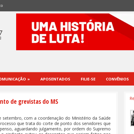
co
OMUNICAÇÃO
»
APOSENTADOS
FILIE-SE
CONVÊNIOS
Re
onto de grevistas do MS
de setembro, com a coordenação do Ministério da Saúde
rocesso que trata do corte de ponto dos servidores que
uspenso, aguardando julgamento, por ordem do Supremo