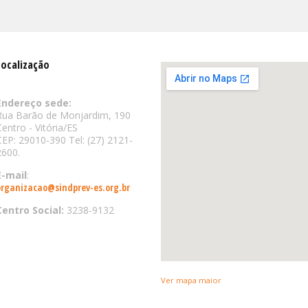
Localização
Endereço sede:
Rua Barão de Monjardim, 190
Centro - Vitória/ES
CEP: 29010-390 Tel: (27) 2121-
2600.
E-mail
:
organizacao@sindprev-es.org.br
Centro Social:
3238-9132
Ver mapa maior