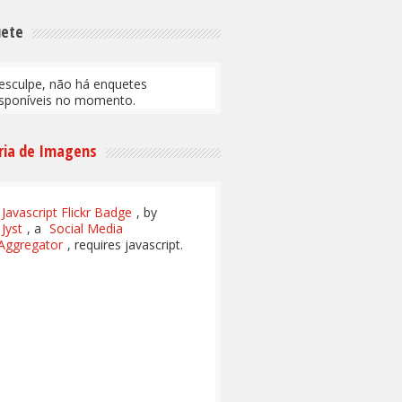
uete
esculpe, não há enquetes
isponíveis no momento.
ria de Imagens
Javascript Flickr Badge
, by
Jyst
, a
Social Media
Aggregator
, requires javascript.