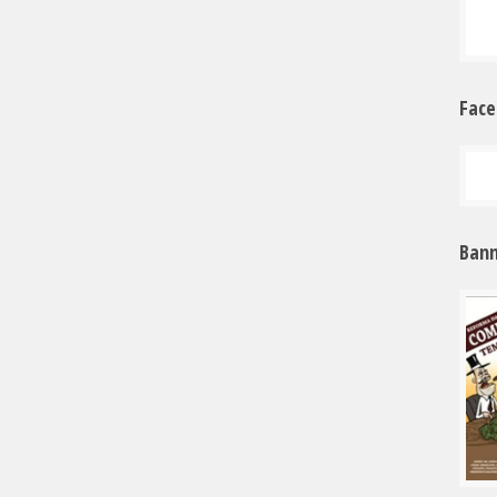
Fac
Bann