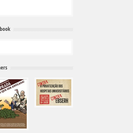
ebook
ers