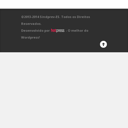
©2013-2014 Sindprev-ES. Todos os Direitos
Reservados.
Desenvolvido por
- O melhor do
Wordpress!