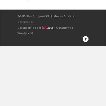
©2013-2014 Sindprev-ES. Todos os Direitos
Reservados.
Desenvolvido por
- O melhor do
Wordpress!