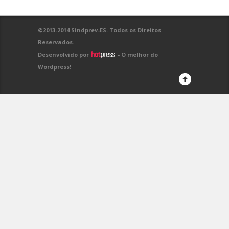
©2013-2014 Sindprev-ES. Todos os Direitos
Reservados.
Desenvolvido por
- O melhor do
Wordpress!