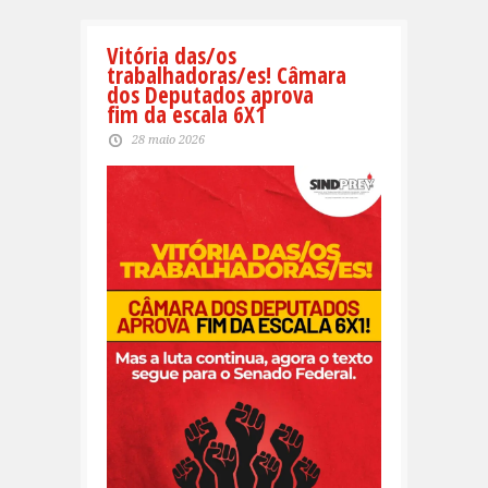
Vitória das/os
trabalhadoras/es! Câmara
dos Deputados aprova
fim da escala 6X1
28 maio 2026