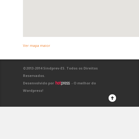
Ver mapa maior
©2013-2014 Sindprev-ES. Todos os Direitos
Reservados.
Desenvolvido por
- O melhor do
Wordpress!