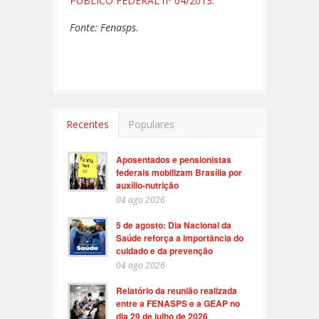
PÚBLICO FEDERAL nº 04/2013.
Fonte: Fenasps.
Recentes
Populares
Aposentados e pensionistas
federais mobilizam Brasília por
auxílio-nutrição
04 ago 2026
5 de agosto: Dia Nacional da
Saúde reforça a importância do
cuidado e da prevenção
04 ago 2026
Relatório da reunião realizada
entre a FENASPS e a GEAP no
dia 29 de julho de 2026