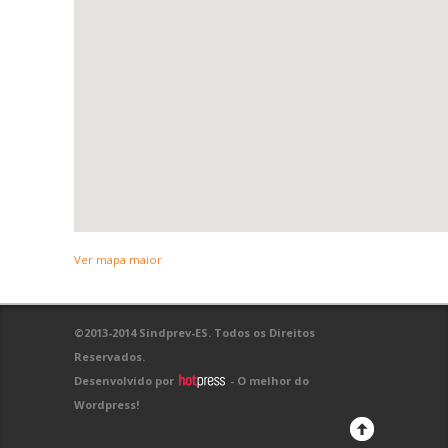
Ver mapa maior
©2013-2014 Sindprev-ES. Todos os Direitos
Reservados.
Desenvolvido por
- O melhor do
Wordpress!